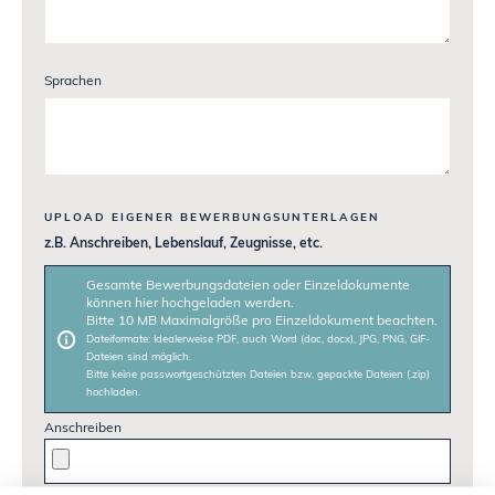
Sprachen
UPLOAD EIGENER BEWERBUNGSUNTERLAGEN
z.B. Anschreiben, Lebenslauf, Zeugnisse, etc.
Gesamte Bewerbungsdateien oder Einzeldokumente
können hier hochgeladen werden.
Bitte 10 MB Maximalgröße pro Einzeldokument beachten.
Dateiformate: Idealerweise PDF, auch Word (doc, docx), JPG, PNG, GIF-
Dateien sind möglich.
Bitte keine passwortgeschützten Dateien bzw. gepackte Dateien (.zip)
hochladen.
Anschreiben