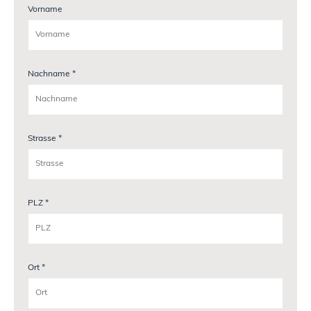
Vorname
Nachname *
Strasse *
PLZ *
Ort *