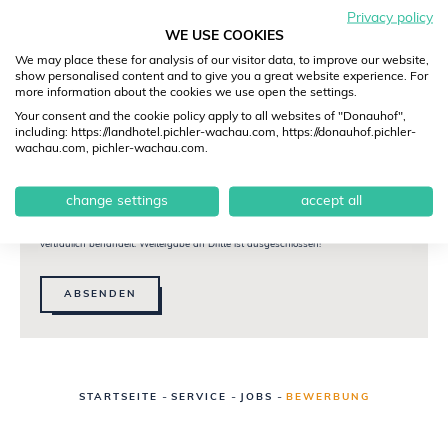
Lebenslauf
Privacy policy
WE USE COOKIES
We may place these for analysis of our visitor data, to improve our website,
Zeugnisse
show personalised content and to give you a great website experience. For
more information about the cookies we use open the settings.
Your consent and the cookie policy apply to all websites of "Donauhof",
including: https://landhotel.pichler-wachau.com, https://donauhof.pichler-
wachau.com, pichler-wachau.com.
Ich stimme zu, dass meine persönlichen Daten zum Zwecke der
Bearbeitung meiner Bewerbung verarbeitet werden und diese -
über die gesetzlich vorgesehene Dauer hinaus - bis zu 3 Jahre
gespeichert werden.
change settings
accept all
Bei Verweigerung der Zustimmung können Sie sich dennoch bewerben. Ihre
Unterlagen werden dann spätestens 7 Monate nach erfolgtem Auswahlentscheid
bzw. nach unserer Absage gelöscht. Ihre Daten werden selbstverständlich
vertraulich behandelt. Weitergabe an Dritte ist ausgeschlossen!
ABSENDEN
-
-
-
STARTSEITE
SERVICE
JOBS
BEWERBUNG