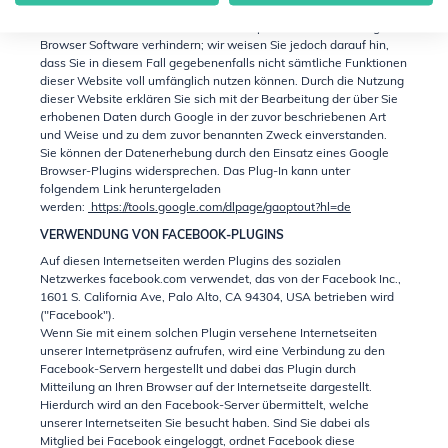
gespeichert werden, in Verbindung bringen. Sie können die
Installation der Cookies durch eine entsprechende Einstellung Ihrer
Browser Software verhindern; wir weisen Sie jedoch darauf hin,
dass Sie in diesem Fall gegebenenfalls nicht sämtliche Funktionen
dieser Website voll umfänglich nutzen können. Durch die Nutzung
dieser Website erklären Sie sich mit der Bearbeitung der über Sie
erhobenen Daten durch Google in der zuvor beschriebenen Art
und Weise und zu dem zuvor benannten Zweck einverstanden.
Sie können der Datenerhebung durch den Einsatz eines Google
Browser-Plugins widersprechen. Das Plug-In kann unter
folgendem Link heruntergeladen
werden:
https://tools.google.com/dlpage/gaoptout?hl=de
VERWENDUNG VON FACEBOOK-PLUGINS
Auf diesen Internetseiten werden Plugins des sozialen
Netzwerkes facebook.com verwendet, das von der Facebook Inc.,
1601 S. California Ave, Palo Alto, CA 94304, USA betrieben wird
("Facebook").
Wenn Sie mit einem solchen Plugin versehene Internetseiten
unserer Internetpräsenz aufrufen, wird eine Verbindung zu den
Facebook-Servern hergestellt und dabei das Plugin durch
Mitteilung an Ihren Browser auf der Internetseite dargestellt.
Hierdurch wird an den Facebook-Server übermittelt, welche
unserer Internetseiten Sie besucht haben. Sind Sie dabei als
Mitglied bei Facebook eingeloggt, ordnet Facebook diese