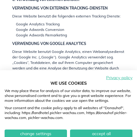
6. Verwendung von externen Diensten
VERWENDUNG VON EXTERNEN TRACKING-DIENSTEN
Diese Website benutzt die folgenden externen Tracking Dienste:
Google Analytics Tracking
Google Adwords Conversion
Google Adwords Remarketing
VERWENDUNG VON GOOGLE ANALYTICS
Diese Website benutzt Google Analytics, einen Webanalysedienst
der Google Inc. („Google“). Google Analytics verwendet sog.
„Cookies“, Textdateien, die auf Ihrem Computer gespeichert
werden und die eine Analyse der Benutzung der Website durch
Sie ermöglicht. Die durch den Cookie erzeugten Informationen
Privacy policy
über Ihre Benutzung dieser Website (einschließlich Ihrer IP-
WE USE COOKIES
Adresse) wird an einen Server von Google in den USA übertragen
und dort gespeichert. Google wird diese Informationen benutzen,
We may place these for analysis of our visitor data, to improve our website,
show personalised content and to give you a great website experience. For
um Ihre Nutzung der Website auszuwerten, um Reports über die
more information about the cookies we use open the settings.
Websiteaktivitäten für die Websitebetreiber zusammenzustellen
und um weitere mit der Websitenutzung und der Internetnutzung
Your consent and the cookie policy apply to all websites of "Donauhof",
verbundene Dienstleistungen zu erbringen.
including: https://landhotel.pichler-wachau.com, https://donauhof.pichler-
wachau.com, pichler-wachau.com.
Auch wird Google diese Informationen gegebenenfalls an Dritte
übertragen, sofern dies gesetzlich vorgeschrieben oder soweit
Dritte diese Daten im Auftrag von Google verarbeiten. Google wird
change settings
accept all
in keinem Fall Ihre IP-Adresse mit anderen Daten, die von Google