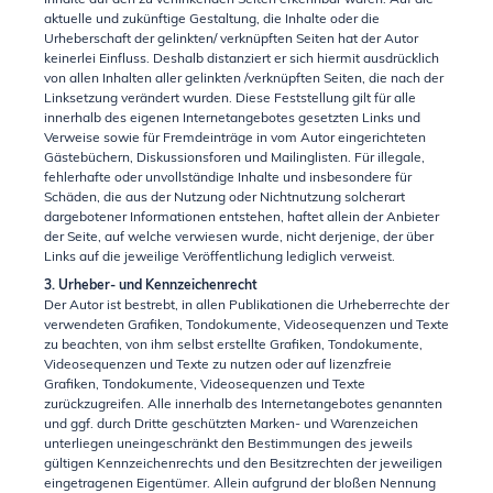
Inhalte auf den zu verlinkenden Seiten erkennbar waren. Auf die
aktuelle und zukünftige Gestaltung, die Inhalte oder die
Urheberschaft der gelinkten/ verknüpften Seiten hat der Autor
keinerlei Einfluss. Deshalb distanziert er sich hiermit ausdrücklich
von allen Inhalten aller gelinkten /verknüpften Seiten, die nach der
Linksetzung verändert wurden. Diese Feststellung gilt für alle
innerhalb des eigenen Internetangebotes gesetzten Links und
Verweise sowie für Fremdeinträge in vom Autor eingerichteten
Gästebüchern, Diskussionsforen und Mailinglisten. Für illegale,
fehlerhafte oder unvollständige Inhalte und insbesondere für
Schäden, die aus der Nutzung oder Nichtnutzung solcherart
dargebotener Informationen entstehen, haftet allein der Anbieter
der Seite, auf welche verwiesen wurde, nicht derjenige, der über
Links auf die jeweilige Veröffentlichung lediglich verweist.
3. Urheber- und Kennzeichenrecht
Der Autor ist bestrebt, in allen Publikationen die Urheberrechte der
verwendeten Grafiken, Tondokumente, Videosequenzen und Texte
zu beachten, von ihm selbst erstellte Grafiken, Tondokumente,
Videosequenzen und Texte zu nutzen oder auf lizenzfreie
Grafiken, Tondokumente, Videosequenzen und Texte
zurückzugreifen. Alle innerhalb des Internetangebotes genannten
und ggf. durch Dritte geschützten Marken- und Warenzeichen
unterliegen uneingeschränkt den Bestimmungen des jeweils
gültigen Kennzeichenrechts und den Besitzrechten der jeweiligen
eingetragenen Eigentümer. Allein aufgrund der bloßen Nennung