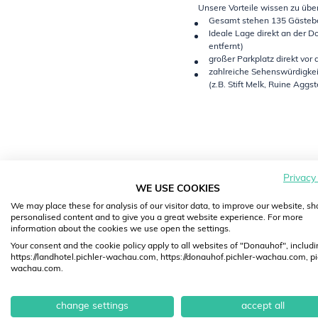
Unsere Vorteile wissen zu übe
Gesamt stehen 135 Gästebe
Ideale Lage direkt an der 
entfernt)
großer Parkplatz direkt vo
zahlreiche Sehenswürdigke
(z.B. Stift Melk, Ruine Aggste
Privacy
WE USE COOKIES
GASTG
We may place these for analysis of our visitor data, to improve our website, s
personalised content and to give you a great website experience. For more
A
•
information about the cookies we use open the settings.
Your consent and the cookie policy apply to all websites of "Donauhof", includi
https://landhotel.pichler-wachau.com, https://donauhof.pichler-wachau.com, pi
wachau.com.
change settings
accept all