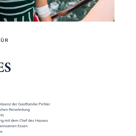
FÜR
ES
räsenz der Gastfamilie Pichler
ichen Reiseleitung
ets
ng mit dem Chef des Hauses
meinsamen Essen
us