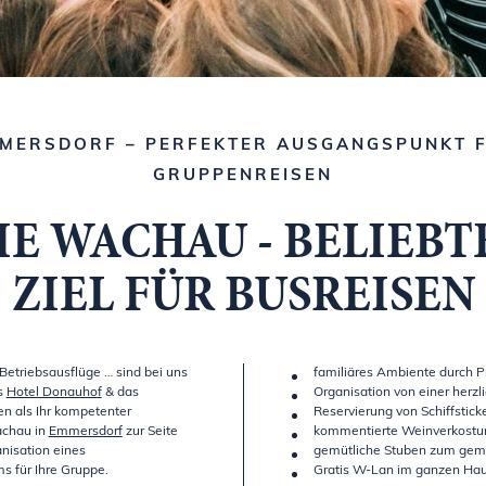
MERSDORF – PERFEKTER AUSGANGSPUNKT 
GRUPPENREISEN
IE WACHAU - BELIEBT
ZIEL FÜR BUSREISEN
Betriebsausflüge … sind bei uns
familiäres Ambiente durch P
s
Hotel Donauhof
& das
Organisation von einer herzl
n als Ihr kompetenter
Reservierung von Schiffstick
achau in
Emmersdorf
zur Seite
kommentierte Weinverkostu
nisation eines
gemütliche Stuben zum ge
 für Ihre Gruppe.
Gratis W-Lan im ganzen Ha