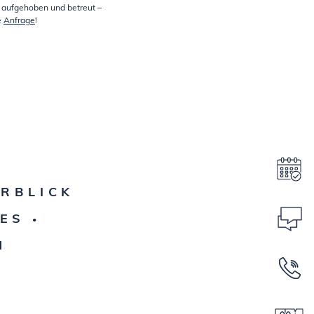
s aufgehoben und betreut –
e
Anfrage
!
RBLICK
KES
•
M