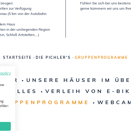
rzeugen:
Fühlen Sie sich bei uns besten
tten zur Verfügung
gerne kümmern wir uns um Ihr
Donau (5 km von der Autobahn
r dem Haus
iten in der umliegenden Region
in, Schloß Artstetten,...)
STARTSEITE
-
DIE PICHLER'S
-
GRUPPENPROGRAMME
 policy
EBER
UNSERE HÄUSER IM ÜBE
•
how
KTUELLES
VERLEIH VON E-BI
•
ng:
GRUPPENPROGRAMME
WEBCA
•
chler-